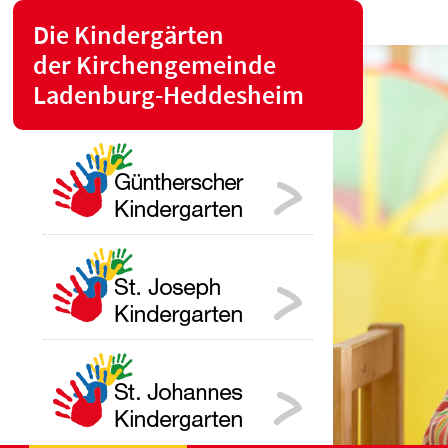
Die Kindergärten
der Kirchengemeinde
Ladenburg-Heddesheim